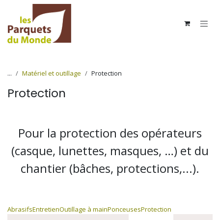
Se rendre au contenu
...
Matériel et outillage
Protection
Protection
Pour la protection des opérateurs
(casque, lunettes, masques, …) et du
chantier (bâches, protections,...).
Abrasifs
Entretien
Outillage à main
Ponceuses
Protection