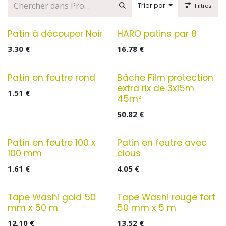
Trier par
Filtres
Patin à découper Noir
HARO patins par 8
3.30
€
16.78
€
Patin en feutre rond
Bâche Film protection
extra rlx de 3x15m
1.51
€
45m²
50.82
€
Patin en feutre 100 x
Patin en feutre avec
100 mm
clous
1.61
€
4.05
€
Tape Washi gold 50
Tape Washi rouge fort
mm x 50 m
50 mm x 5 m
12.10
€
13.52
€