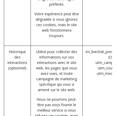
préférée.
Votre expérience peut être
dégradée si vous ignorez
ces cookies, mais le site
web fonctionnera
toujours.
Historique
Utilisé pour collecter des
im_livechat_previ
des
informations sur vos
(Od
interactions
interactions avec le site
utm_campai
(optionnel)
web, les pages que vous
utm_sourc
avez vues, et toute
utm_mediu
campagne de marketing
spécifique qui vous a
amené sur le site web.
Nous ne pourrons peut-
être pas vous fournir le
meilleur service si vous
refusez ces cookies, mais