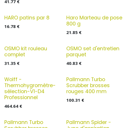
41.77
€
HARO patins par 8
Haro Marteau de pose
800 g
16.78
€
21.85
€
OSMO kit rouleau
OSMO set d'entretien
complet
parquet
31.35
€
40.83
€
Wolff -
Pallmann Turbo
Thermohygromètre-
Scrubber brosses
sélection-V1-D4
rouges 400 mm
Professionnel
100.31
€
464.64
€
Pallmann Turbo
Pallmann Spider -