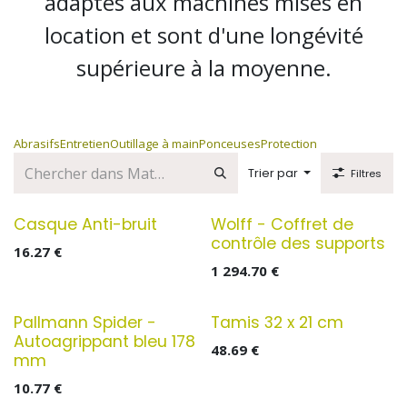
adaptés aux machines mises en
location et sont d'une longévité
supérieure à la moyenne.
Abrasifs
Entretien
Outillage à main
Ponceuses
Protection
Trier par
Filtres
Casque Anti-bruit
Wolff - Coffret de
contrôle des supports
16.27
€
1 294.70
€
Pallmann Spider -
Tamis 32 x 21 cm
Autoagrippant bleu 178
48.69
€
mm
10.77
€