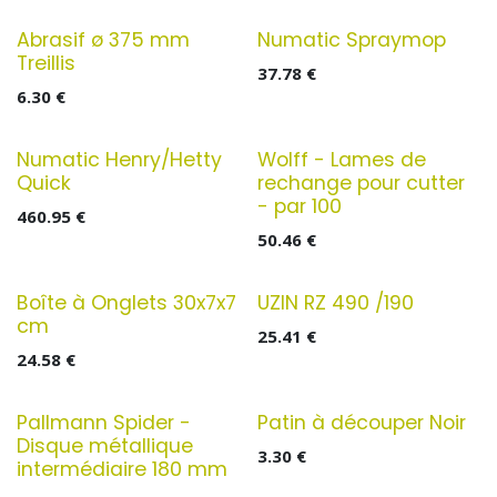
Abrasif ø 375 mm
Numatic Spraymop
Treillis
37.78
€
6.30
€
Numatic Henry/Hetty
Wolff - Lames de
Quick
rechange pour cutter
- par 100
460.95
€
50.46
€
Boîte à Onglets 30x7x7
UZIN RZ 490 /190
cm
25.41
€
24.58
€
Pallmann Spider -
Patin à découper Noir
Disque métallique
3.30
€
intermédiaire 180 mm