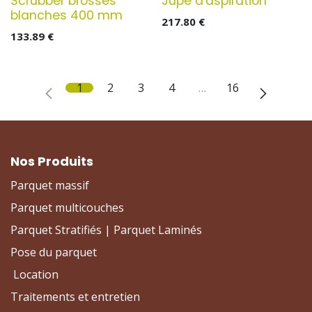
Scrubber brosses
Jupe d'aspiration
blanches 400 mm
217.80
€
133.89
€
1
2
3
4
…
16
Nos Produits
Parquet massif
Parquet multicouches
Parquet Stratifiés | Parquet Laminés
Pose du parquet
Location
Traitements et entretien