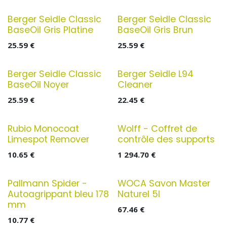
Berger Seidle Classic
Berger Seidle Classic
BaseOil Gris Platine
BaseOil Gris Brun
25.59
€
25.59
€
Berger Seidle Classic
Berger Seidle L94
BaseOil Noyer
Cleaner
25.59
€
22.45
€
Rubio Monocoat
Wolff - Coffret de
Limespot Remover
contrôle des supports
10.65
€
1 294.70
€
Pallmann Spider -
WOCA Savon Master
Autoagrippant bleu 178
Naturel 5l
mm
67.46
€
10.77
€