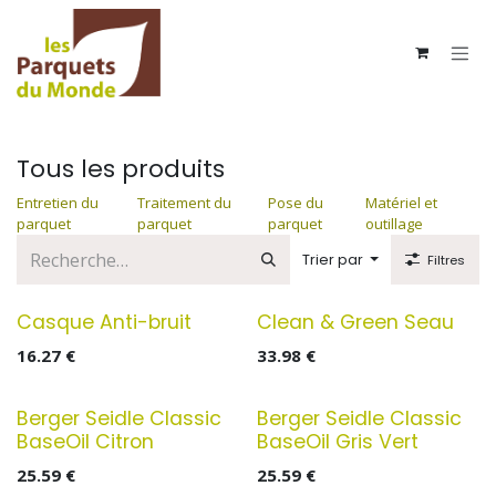
Se rendre au contenu
Tous les produits
Entretien du
Traitement du
Pose du
Matériel et
parquet
parquet
parquet
outillage
Trier par
Filtres
Casque Anti-bruit
Clean & Green Seau
16.27
€
33.98
€
Berger Seidle Classic
Berger Seidle Classic
BaseOil Citron
BaseOil Gris Vert
25.59
€
25.59
€