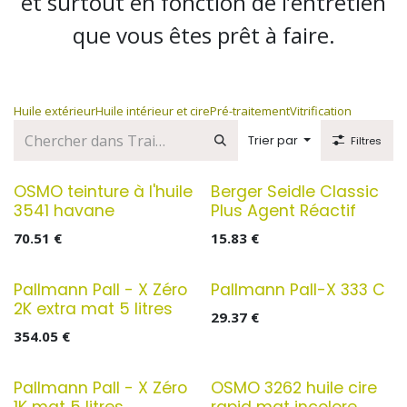
et surtout en fonction de l’entretien
que vous êtes prêt à faire.
Huile extérieur
Huile intérieur et cire
Pré-traitement
Vitrification
Trier par
Filtres
OSMO teinture à l'huile
Berger Seidle Classic
3541 havane
Plus Agent Réactif
70.51
€
15.83
€
Pallmann Pall - X Zéro
Pallmann Pall-X 333 C
2K extra mat 5 litres
29.37
€
354.05
€
Pallmann Pall - X Zéro
OSMO 3262 huile cire