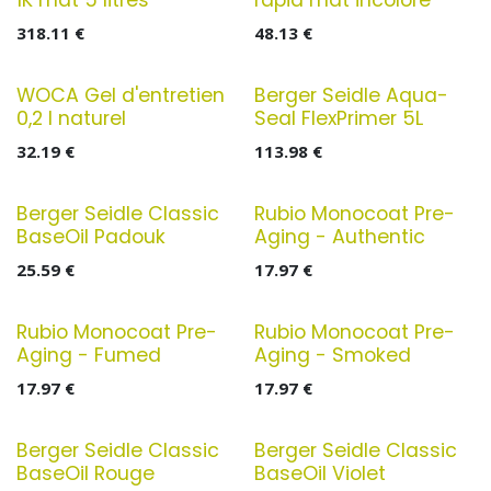
1K mat 5 litres
rapid mat incolore
318.11
€
48.13
€
WOCA Gel d'entretien
Berger Seidle Aqua-
0,2 l naturel
Seal FlexPrimer 5L
32.19
€
113.98
€
Berger Seidle Classic
Rubio Monocoat Pre-
BaseOil Padouk
Aging - Authentic
25.59
€
17.97
€
Rubio Monocoat Pre-
Rubio Monocoat Pre-
Aging - Fumed
Aging - Smoked
17.97
€
17.97
€
Berger Seidle Classic
Berger Seidle Classic
BaseOil Rouge
BaseOil Violet