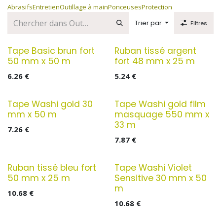
Abrasifs
Entretien
Outillage à main
Ponceuses
Protection
Trier par
Filtres
Tape Basic brun fort
Ruban tissé argent
50 mm x 50 m
fort 48 mm x 25 m
6.26
€
5.24
€
Tape Washi gold 30
Tape Washi gold film
mm x 50 m
masquage 550 mm x
33 m
7.26
€
7.87
€
Ruban tissé bleu fort
Tape Washi Violet
50 mm x 25 m
Sensitive 30 mm x 50
m
10.68
€
10.68
€