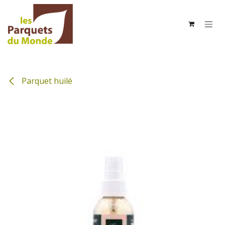
Se rendre au contenu
Parquet huilé