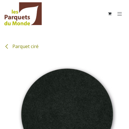
Se rendre au contenu
Parquet ciré