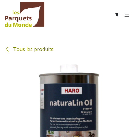
Se rendre au contenu
Tous les produits