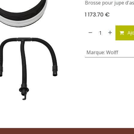
Brosse pour jupe d'as
1 173.70
€
Ajo
Marque
:
Wolff