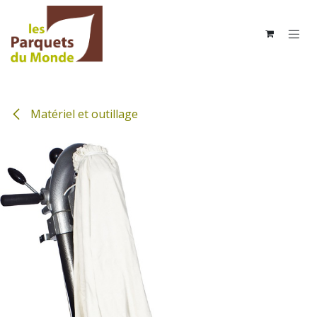
Se rendre au contenu
Matériel et outillage