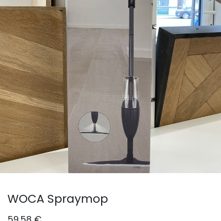
WOCA Spraymop
59.58
€