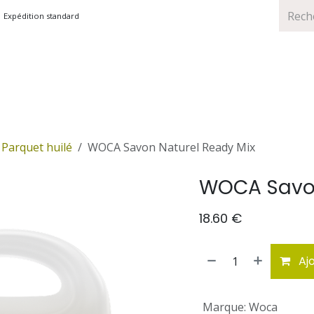
Expédition standard
TS
MARQUES
PROMOTIONS
Parquet huilé
WOCA Savon Naturel Ready Mix
WOCA Savon
18.60
€
Ajo
Marque
:
Woca