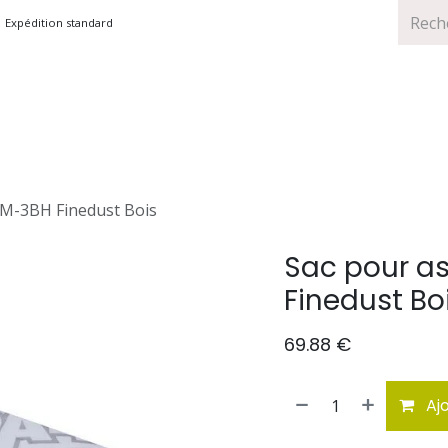
Expédition standard
TS
MARQUES
PROMOTIONS
VM-3BH Finedust Bois
Sac pour a
Finedust Bo
69.88
€
Ajo