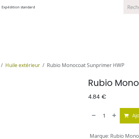
Expédition standard
TS
MARQUES
PROMOTIONS
Huile extérieur
Rubio Monocoat Sunprimer HWP
Rubio Mono
4.84
€
Ajo
Marque
:
Rubio Mono