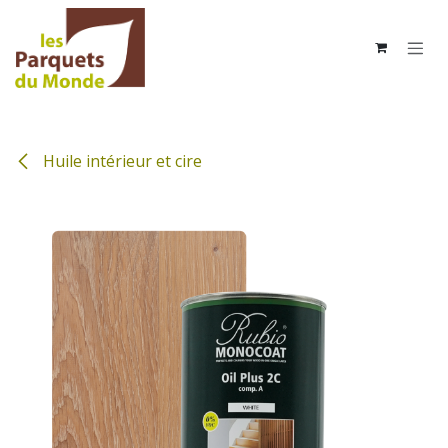
Se rendre au contenu
Huile intérieur et cire