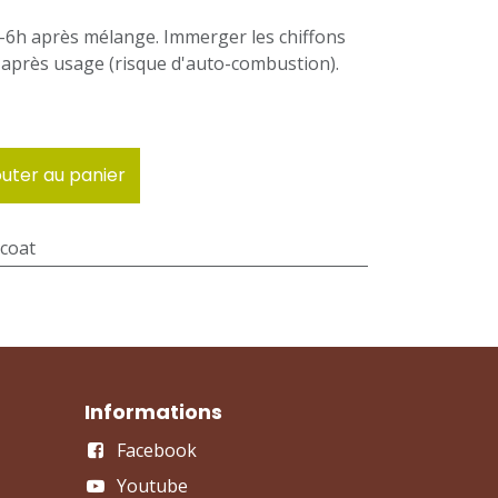
 4-6h après mélange. Immerger les chiffons
 après usage (risque d'auto-combustion).
uter au panier
coat
Informations
Facebook
Youtube