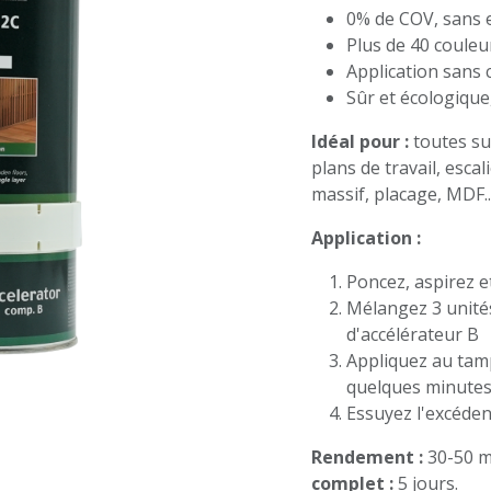
0% de COV, sans e
Plus de 40 couleu
Application sans 
Sûr et écologique,
Idéal pour :
toutes sur
plans de travail, escal
massif, placage, MDF...
Application :
Poncez, aspirez e
Mélangez 3 unité
d'accélérateur B
Appliquez au tamp
quelques minute
Essuyez l'excéden
Rendement :
30-50 m
complet :
5 jours.