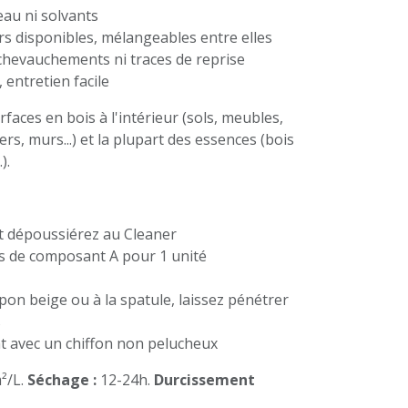
au ni solvants
rs disponibles, mélangeables entre elles
chevauchements ni traces de reprise
 entretien facile
faces en bois à l'intérieur (sols, meubles,
iers, murs...) et la plupart des essences (bois
).
t dépoussiérez au Cleaner
s de composant A pour 1 unité
on beige ou à la spatule, laissez pénétrer
s
t avec un chiffon non pelucheux
²/L.
Séchage :
12-24h.
Durcissement