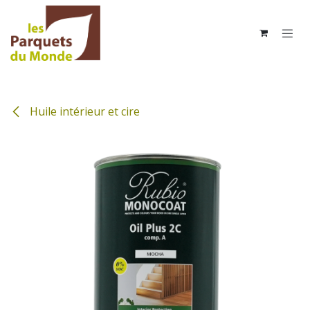
Se rendre au contenu
Huile intérieur et cire