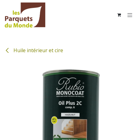
Se rendre au contenu
Huile intérieur et cire