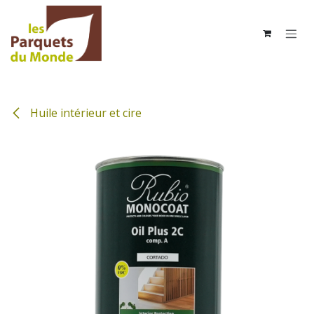
Se rendre au contenu
Huile intérieur et cire