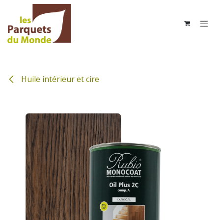
Se rendre au contenu
Huile intérieur et cire