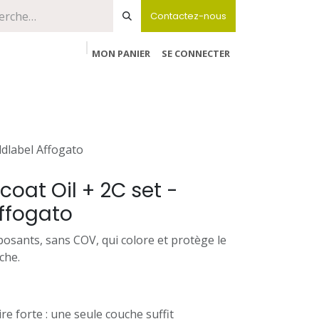
Contactez-nous
MON PANIER
SE CONNECTER
ldlabel Affogato
oat Oil + 2C set -
ffogato
posants, sans COV, qui colore et protège le
che.
re forte : une seule couche suffit