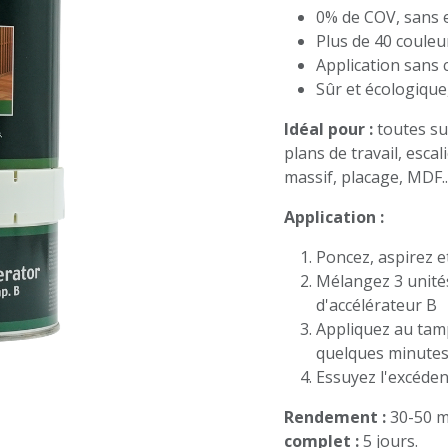
0% de COV, sans e
Plus de 40 couleu
Application sans 
Sûr et écologique,
Idéal pour :
toutes sur
plans de travail, escal
massif, placage, MDF...
Application :
Poncez, aspirez e
Mélangez 3 unité
d'accélérateur B
Appliquez au tamp
quelques minute
Essuyez l'excéden
Rendement :
30-50 m
complet :
5 jours.