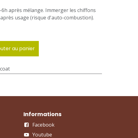
 4-6h après mélange. Immerger les chiffons
 après usage (risque d'auto-combustion).
uter au panier
coat
Informations
Facebook
Youtube