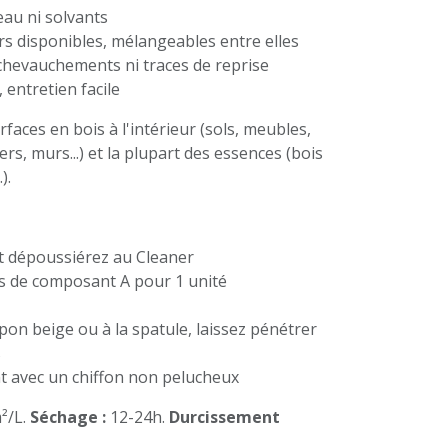
au ni solvants
rs disponibles, mélangeables entre elles
chevauchements ni traces de reprise
 entretien facile
faces en bois à l'intérieur (sols, meubles,
iers, murs...) et la plupart des essences (bois
).
t dépoussiérez au Cleaner
s de composant A pour 1 unité
on beige ou à la spatule, laissez pénétrer
s
t avec un chiffon non pelucheux
²/L.
Séchage :
12-24h.
Durcissement