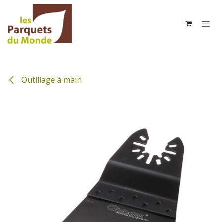
Se rendre au contenu
Outillage à main