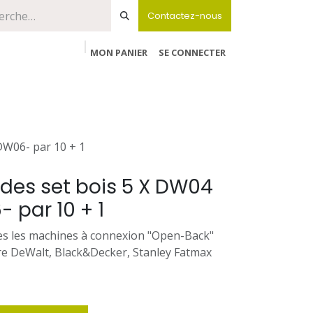
Contactez-nous
MON PANIER
SE CONNECTER
DW06- par 10 + 1
es set bois 5 X DW04
 par 10 + 1
es les machines à connexion "Open-Back"
re DeWalt, Black&Decker, Stanley Fatmax