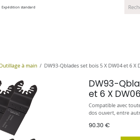
Expédition standard
TS
MARQUES
PROMOTIONS
Outillage à main
DW93-Qblades set bois 5 X DW04 et 6 X 
DW93-Qblad
et 6 X DW06-
Compatible avec tout
dos ouvert, entre aut
90.30
€