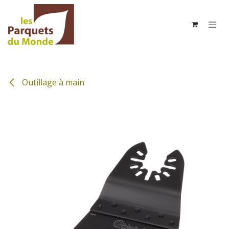
Se rendre au contenu
Outillage à main