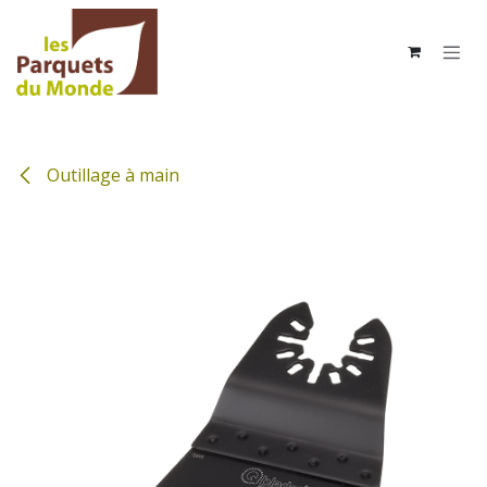
Se rendre au contenu
Outillage à main