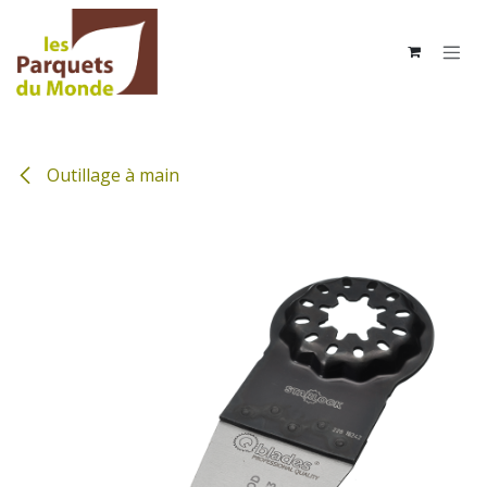
Se rendre au contenu
Outillage à main