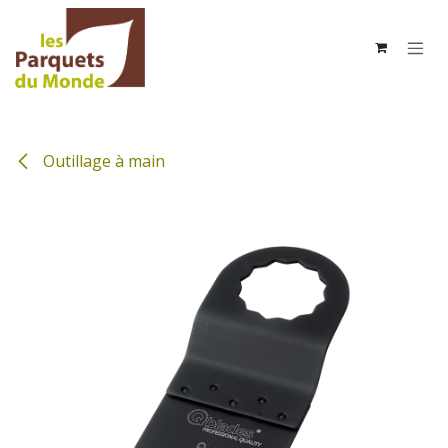
Se rendre au contenu
Outillage à main