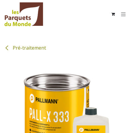
Se rendre au contenu
Pré-traitement