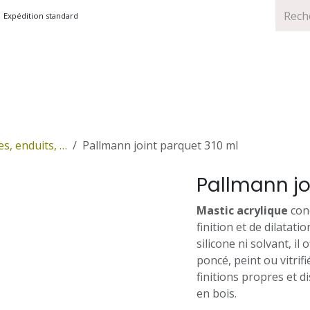
Expédition standard
TS
MARQUES
PROMOTIONS
es, enduits, …
Pallmann joint parquet 310 ml
Pallmann jo
Mastic acrylique
conç
finition et de dilatati
silicone ni solvant, i
poncé, peint ou vitrif
finitions propres et d
en bois.