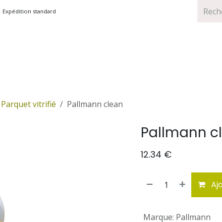
Expédition standard
TS
MARQUES
PROMOTIONS
Parquet vitrifié
Pallmann clean
Pallmann c
12.34
€
Ajo
Marque
:
Pallmann