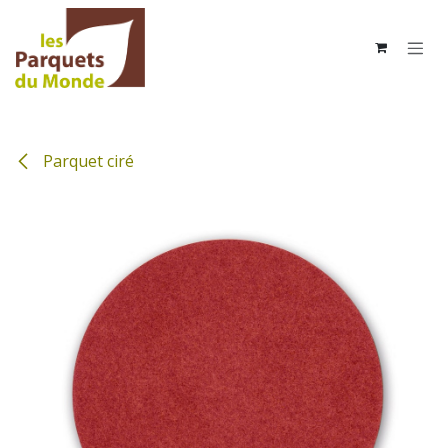
Se rendre au contenu
Parquet ciré