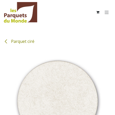
Se rendre au contenu
Parquet ciré