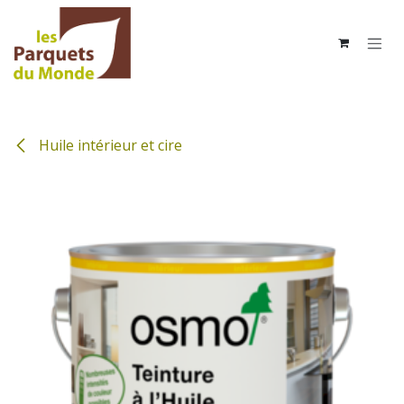
Se rendre au contenu
Huile intérieur et cire