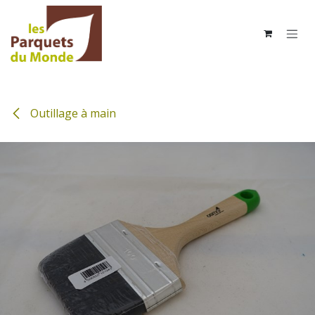
Se rendre au contenu
Outillage à main