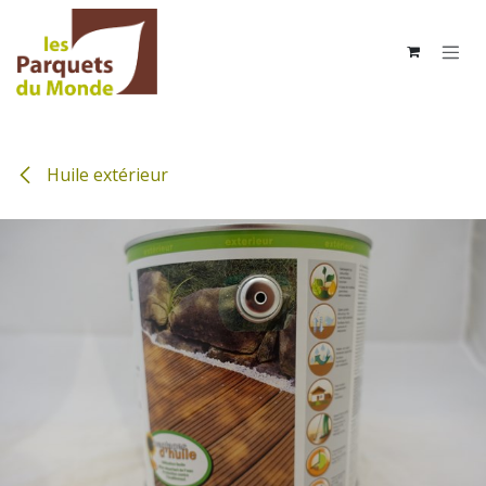
Se rendre au contenu
Huile extérieur