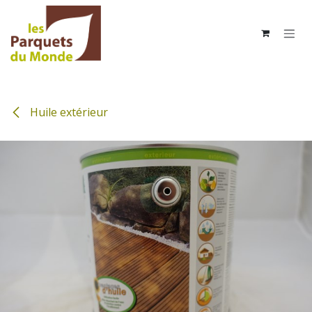
Se rendre au contenu
Huile extérieur