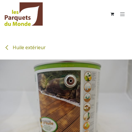
Se rendre au contenu
Huile extérieur