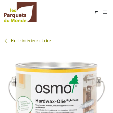
Se rendre au contenu
Huile intérieur et cire