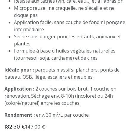
Résiste aux taches (vin, café, eau...) et à l'abrasion
Microporeuse : ne craquelle, ne s'écaille et ne
cloque pas
Application facile, sans couche de fond ni ponçage
intermédiaire
Sèche sans danger pour les enfants, animaux et
plantes
Formulée à base d'huiles végétales naturelles
(tournesol, soja, carthame) et de cires
Idéale pour :
parquets massifs, planchers, ponts de
bateau, OSB, liège, escaliers et meubles.
Application :
2 couches sur bois brut, 1 couche en
rénovation. Séchage env. 8-10h (incolore) ou 24h
(coloré/naturel) entre les couches.
Rendement :
env. 30 m²/L par couche.
132.30
€
147.00
€