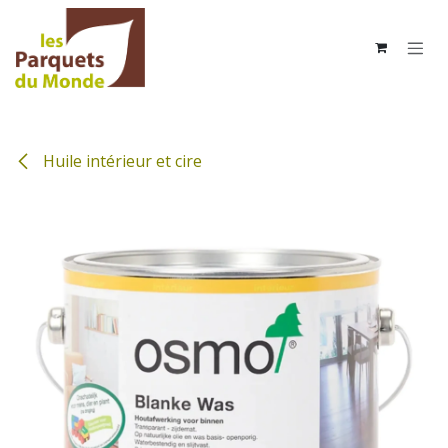
Se rendre au contenu
Huile intérieur et cire