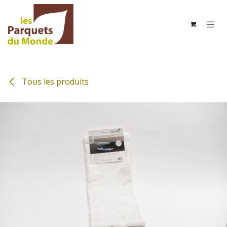
Se rendre au contenu
Tous les produits