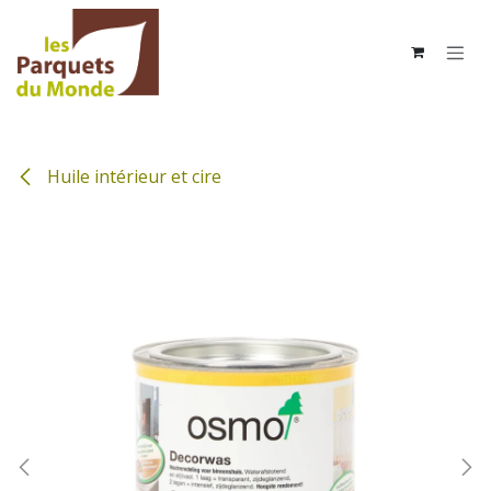
Se rendre au contenu
Huile intérieur et cire