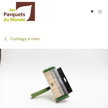
Se rendre au contenu
Outillage à main