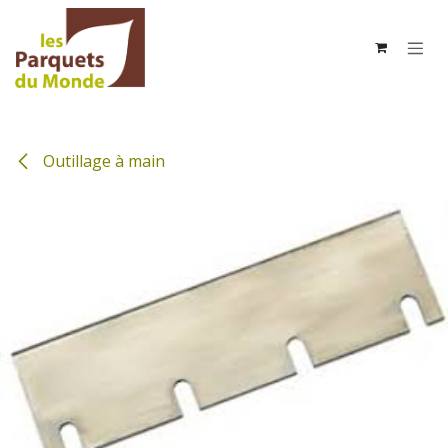
Se rendre au contenu
Outillage à main