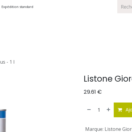
Expédition standard
TS
MARQUES
PROMOTIONS
s - 1 l
Listone Gior
29.61
€
Ajo
Marque
:
Listone Gio