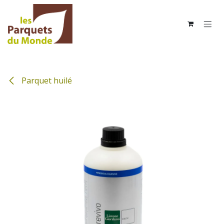
Se rendre au contenu
Parquet huilé