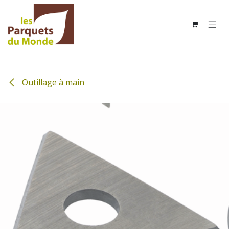
Se rendre au contenu
Outillage à main