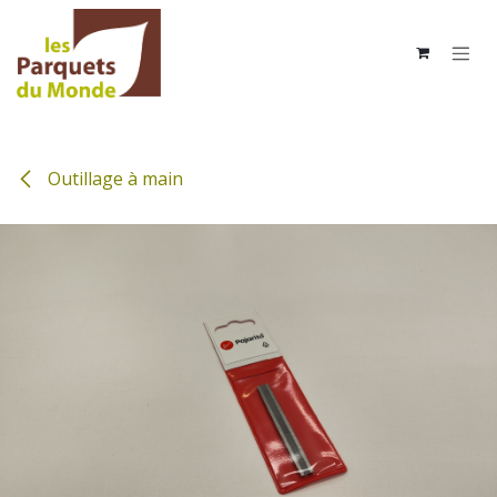
Se rendre au contenu
Outillage à main