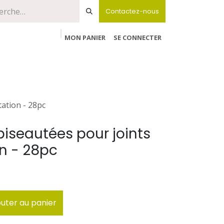
Contactez-nous
MON PANIER
SE CONNECTER
tation - 28pc
biseautées pour joints
on - 28pc
uter au panier