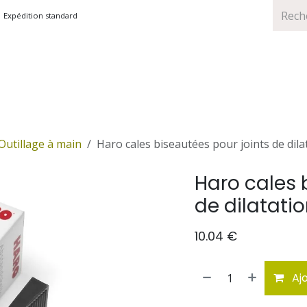
Expédition standard
TS
MARQUES
PROMOTIONS
Outillage à main
Haro cales biseautées pour joints de dila
Haro cales 
de dilatati
10.04
€
Ajo